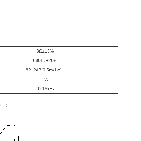
8Ω±15%
680Hz±20%
82±2dB(0.5m/1w）
1W
F0-15kHz
）：