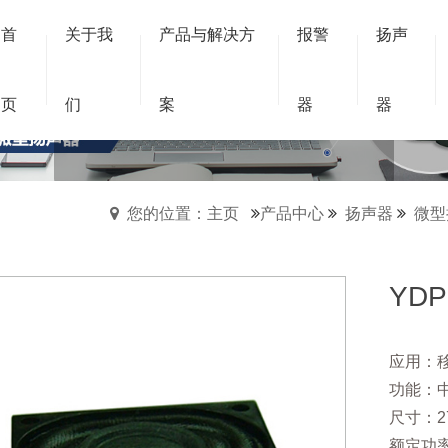
首
关于我
产品与解决方
报警
扬声
跑道形扬声器
页
们
案
器
器
跑道形扬声器
您的位置：主页
产品中心
扬声器
微型
YD
应用：
功能：
尺寸：27
额定功率