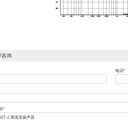
即咨询
电话
*
容
*