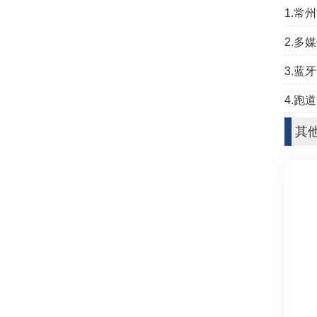
1.常
2.多
3.蓝
4.跑
其