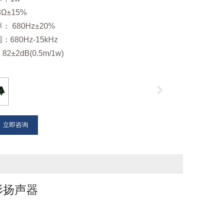
Ω±15%
 680Hz±20%
680Hz-15kHz
2±2dB(0.5m/1w)
立即咨询
道形扬声器