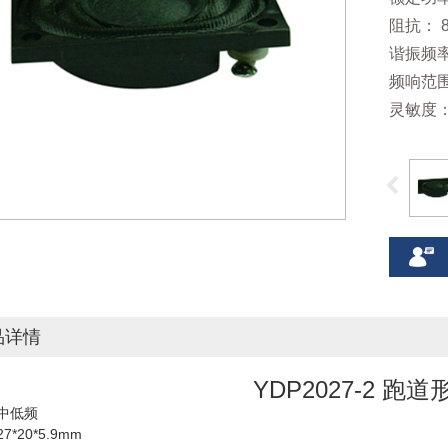
阻抗： 8
谐振频率：
频响范围：
灵敏度：8
品详情
YDP2027-2 跑
中低频
*20*5.9mm