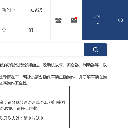
性，确保车辆运
您的位置：主页
产品中心
报警器
驾驶室报警器
新闻中
联系我
EN
搜索
心
们
醒的功能包括检测油位、发动机故障、离合器、制动器等，以
这种情况下，驾驶员需要确保车辆正确操作，并了解车辆在操
提高操作安全性。
高，请降低转速;水箱出水口阀门关闭，
箱水位低，请停止作业。
请脱开取力器；清水箱缺水。