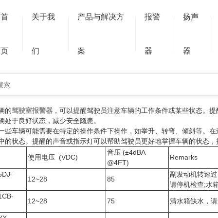
驶室安装提示装置有助于提高工程车辆的安全性和可靠
首
关于我
产品与解决方
报警
扬声
行的有效性和稳定性。
页
们
案
器
器
驾驶室报警器
辆的
驾驶室报警器
，可以提醒驾驶员注意车辆的工作条件或某些状态。提
辆处于良好状态，减少安全隐患。
一些车辆可能需要在特定的操作条件下操作，如举升、转弯、倾斜等。在
中的状态。提醒的声音或指示灯可以帮助驾驶员更好地掌握车辆的状态，
音压 (±4dBA
使用电压 (VDC)
Remarks
@4FT)
5DJ-
副发动机转速过
12~28
85
请停机检查;水
1CB-
12~28
75
清水箱缺水，