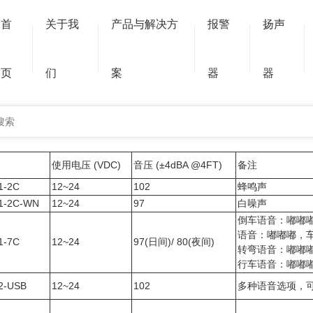
报警器，也称为声光报警器，主要用于需要提醒和警告的各
首
关于我
产品与解决方
报警
扬声
于道路安全。在车辆上安装声光报警器，提醒驾驶员和
惕，及时采取措施。
页
们
案
器
器
声光报警器
使用电压 (VDC)
音压 (±4dBA @4FT)
备注
1-2C
12~24
102
蜂鸣声
1-2C-WN
12~24
97
白噪声
倒车语音：嘟嘟
语音：
嘟嘟嘟，
1-7C
12~24
97(日间)/ 80
(夜间)
转弯语音：嘟嘟
行车语音：嘟嘟
2-USB
12~24
102
多种语音选项，