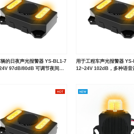
辆的日夜声光报警器 YS-BL1-7
用于工程车声光报警器 YS-B
~24V 97dB/80dB 可调节夜间模
12~24V 102dB，多种
少噪音污染
制语音