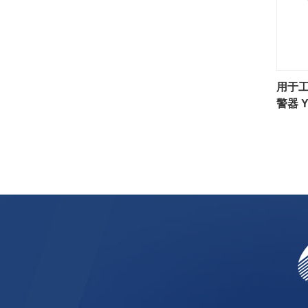
用于
警器 Y