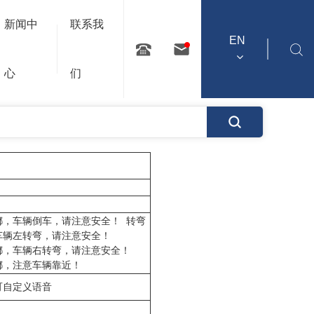
种场景。BL系
您的位置：主页
产品中心
报警器
声光报警器
新闻中
联系我
周围行人提高警
EN
搜索
心
们
嘟，车辆倒车，请注意安全！
转弯
车辆左转弯，请注意安全！
嘟，车辆右转弯，请注意安全！
嘟，注意车辆靠近！
可自定义语音