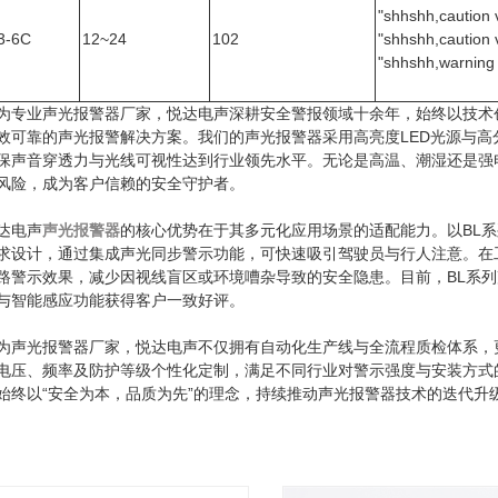
"shhshh,caution v
3-6C
12~24
102
"shhshh,caution v
"shhshh,warning 
为专业声光报警器厂家，悦达电声深耕安全警报领域十余年，始终以技术
效可靠的声光报警解决方案。我们的声光报警器采用高亮度LED光源与高
保声音穿透力与光线可视性达到行业领先水平。无论是高温、潮湿还是强
风险，成为客户信赖的安全守护者。
达电声
声光报警器
的核心优势在于其多元化应用场景的适配能力。以BL
求设计，通过集成声光同步警示功能，可快速吸引驾驶员与行人注意。在
路警示效果，减少因视线盲区或环境嘈杂导致的安全隐患。目前，BL系
与智能感应功能获得客户一致好评。
为声光报警器厂家，悦达电声不仅拥有自动化生产线与全流程质检体系，
电压、频率及防护等级个性化定制，满足不同行业对警示强度与安装方式
始终以“安全为本，品质为先”的理念，持续推动声光报警器技术的迭代升