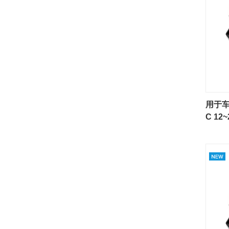
用于车
C 12
式 减