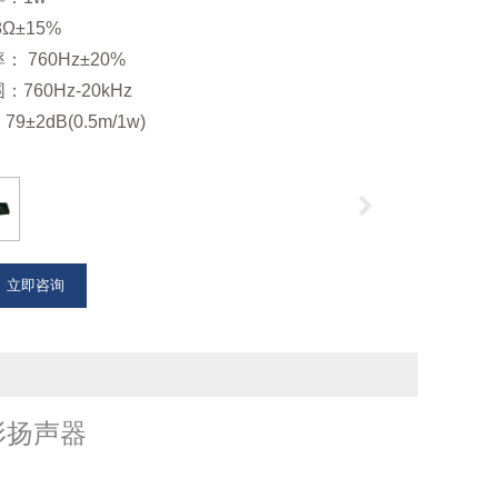
Ω±15%
 760Hz±20%
760Hz-20kHz
9±2dB(0.5m/1w)
立即咨询
形扬声器