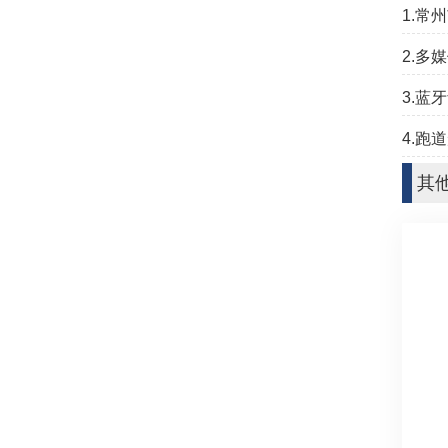
1.常
2.多
3.蓝
4.跑
其