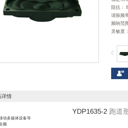
阻抗： 8
谐振频率：
频响范围：
灵敏度：7
品详情
YDP1635-2
跑道
移动多媒体设备等
全频