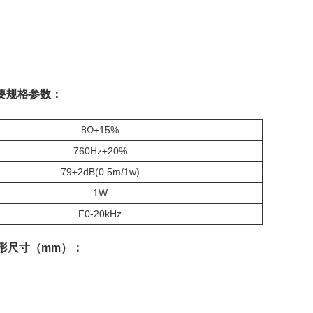
主要规格参数：
8Ω±15%
760Hz±20%
79±2dB(0.5m/1w)
1W
F0-20kHz
要外形尺寸（mm）：