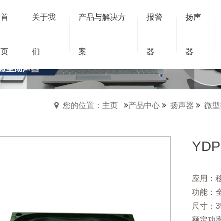
首
关于我
产品与解决方
报警
扬声
跑道形扬声器
页
们
案
器
器
跑道形扬声器
您的位置：主页
产品中心
扬声器
微型
YD
应用：
功能：
尺寸：35
额定功率