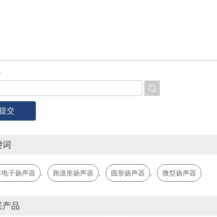
*
键词
车电子扬声器
,
跑道形扬声器
,
圆形扬声器
,
微型扬声器
联产品