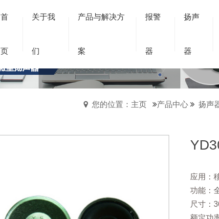
首
关于我
产品与解决方
报警
扬声
圆形扬声器
页
们
案
器
器
圆形扬声器
您的位置：主页
产品中心
扬声
YD
应用：
功能：
尺寸：30
额定功率