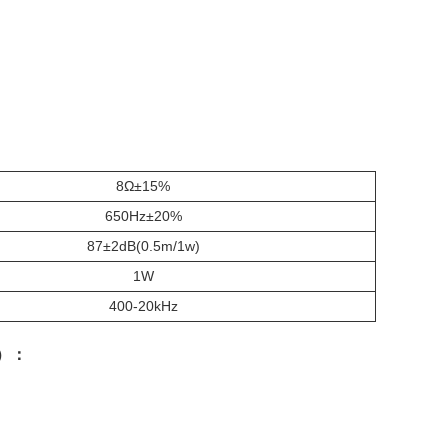
8Ω±15%
650Hz±20%
87±2dB(0.5m/1w)
1W
400-20kHz
）：