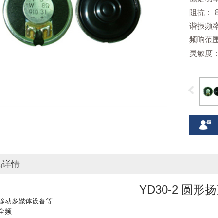
阻抗： 8
谐振频率：
频响范围：
灵敏度：8
品详情
YD30-2 圆形
移动多媒体设备等
全频