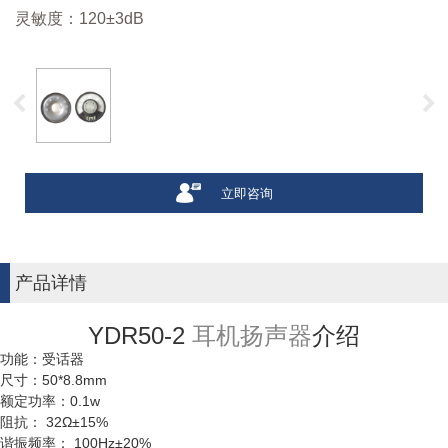
灵敏度：120±3dB
立即咨询
产品详情
YDR50-2
耳机扬声器
介绍
功能：受话器
尺寸：50*8.8mm
额定功率：0.1w
阻抗： 32Ω±15%
谐振频率： 100Hz±20%