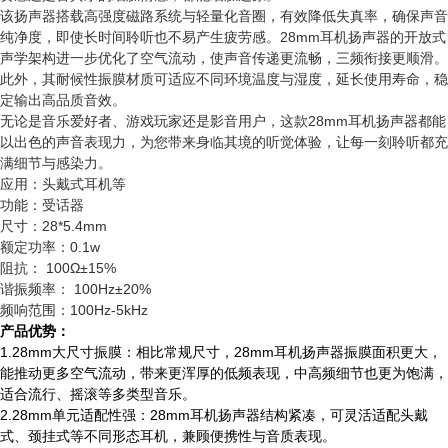
该扬声器搭载高强度磁路系统与轻量化音圈，有效降低失真率，确保声音
纯净度，即使长时间聆听也不易产生疲劳感。28mm耳机扬声器的开放式
声学架构进一步优化了空气流动，使声音传递更流畅，三频衔接更顺滑。
此外，其耐候性振膜材质可适应不同环境温度与湿度，延长使用寿命，稳
定输出高品质音效。
无论是音乐爱好者、游戏玩家还是影音用户，这款28mm耳机扬声器都能
以出色的声音表现力，为您带来身临其境的听觉体验，让每一刻聆听都充
满细节与感染力。
应用：头戴式耳机等
功能：受话器
尺寸：28*5.4mm
额定功率：0.1w
阻抗： 100Ω±15%
谐振频率： 100Hz±20%
频响范围：100Hz-5kHz
产品优势：
1.28mm大尺寸振膜：相比常规尺寸，28mm耳机扬声器振膜面积更大，
能推动更多空气流动，带来更浑厚的低频表现，中高频细节也更为饱满，
适合流行、摇滚等多类型音乐。
2.28mm单元适配性强：28mm耳机扬声器结构紧凑，可灵活适配头戴
式、颈挂式等不同形态耳机，兼顾便携性与音质表现。