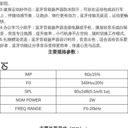
影院。
3.健身运动好伴侣：蓝牙音箱扬声器防水防汗，可挂在运动包或自行车
上，伴随动感节奏，让跑步、骑行更有动力，蓝牙传输无延迟，运动更畅
快。
4.办公学习小助手：蓝牙音箱扬声器连接电脑或手机，播放轻音乐或白噪
音，营造专注氛围，提升效率，小巧机身不占空间，随时切换工作模式。
5.礼物赠送优选：蓝牙音箱扬声器设计时尚，音质出色，适合送给音乐爱
好者，蓝牙功能让分享音乐变得更简单，传递心意与品质。
主要规格参数：
IMP
8Ω±15%
F0
340Hz±20%
SPL
80±2dB(0.1m/0.1w)
NOM POWER
2W
FREQ RANGE
F0-20kHz