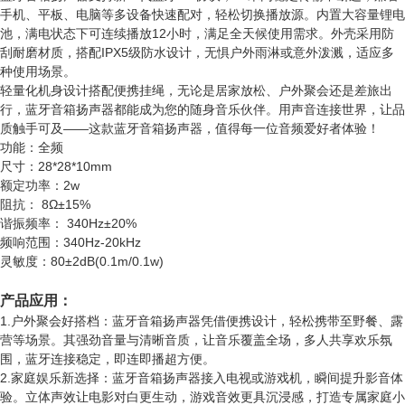
手机、平板、电脑等多设备快速配对，轻松切换播放源。内置大容量锂电
池，满电状态下可连续播放12小时，满足全天候使用需求。外壳采用防
刮耐磨材质，搭配IPX5级防水设计，无惧户外雨淋或意外泼溅，适应多
种使用场景。
轻量化机身设计搭配便携挂绳，无论是居家放松、户外聚会还是差旅出
行，蓝牙音箱扬声器都能成为您的随身音乐伙伴。用声音连接世界，让品
质触手可及——这款蓝牙音箱扬声器，值得每一位音频爱好者体验！
功能：全频
尺寸：28*28*10mm
额定功率：2w
阻抗： 8Ω±15%
谐振频率： 340Hz±20%
频响范围：340Hz-20kHz
灵敏度：80±2dB(0.1m/0.1w)
产品应用：
1.户外聚会好搭档：蓝牙音箱扬声器凭借便携设计，轻松携带至野餐、露
营等场景。其强劲音量与清晰音质，让音乐覆盖全场，多人共享欢乐氛
围，蓝牙连接稳定，即连即播超方便。
2.家庭娱乐新选择：蓝牙音箱扬声器接入电视或游戏机，瞬间提升影音体
验。立体声效让电影对白更生动，游戏音效更具沉浸感，打造专属家庭小