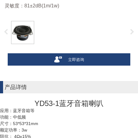
灵敏度：81±2dB(1m/1w)
立即咨询
产品详情
YD53-1蓝牙音箱喇叭
应用：蓝牙音箱等
功能：中低频
尺寸：53*53*31mm
额定功率：3w
阻抗： 4Ω±15%