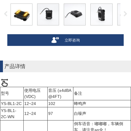
立即咨询
产品详情
使用电压
音压 (±4dBA
型号
备注
(VDC)
@4FT)
YS-BL1-2C
12~24
102
蜂鸣声
YS-BL1-
12~24
97
白噪声
2C-WN
倒车语音：嘟嘟嘟，车辆倒
车，请注意an全！