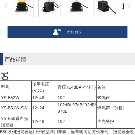
立即咨询
产品详情
使用电压
型号
音压 (±4dBA @4FT)
备注
(VDC)
YS-B52W
12~48
102
蜂鸣声
102dB/ 97dB/ 92dB/
YS-B51W-SW
12~24
蜂鸣声（分档）
87dB
YS-B50系声光
12~48
102
声光警报
报警器
B50系列报警器适用于轻型商用车辆，当车辆向后方倒车时，报警器会发