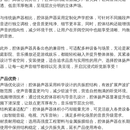
透、低音浑厚饱满，呈现层次分明的立体声场。
与传统扬声器相比，
腔体扬声器
采用定制化声学腔体，可针对不同频段声
音进行独立调校，使音质更纯净、细节更丰富。同时，腔体结构还能增强
声音的指向性，减少环境干扰，让用户在开阔空间中也能享受清晰、均衡
的音效。
此外，腔体扬声器具备出色的兼容性，可适配多种设备与场景，无论是家
庭影院、音乐播放还是游戏娱乐，都能轻松融入并提升整体体验。其紧凑
设计节省空间，安装便捷，适合追求品质与实用性的用户。选择腔体扬声
器，让每一处声音细节都得以完.美呈现，开启沉浸式听觉新享受！
产品优势：
声场优化设计：腔体扬声器采用科学设计的共振腔结构，有效扩展声波扩
散范围，使声音覆盖更均匀，减少驻波干扰，营造自然饱满的听觉环境。
低频增强技术：通过优化腔体容积与导音孔设计，腔体扬声器显著提升低
频下潜深度，让鼓点更浑厚有力，音乐细节层次分明。
结构紧凑适配广：腔体扬声器体积小巧却能量充沛，可灵活嵌入各类设备
（如智能音箱、电视、汽车音响），满足多样化场景的音质升级需求。
材质耐用稳定：选用高强度工程塑料与金属振膜组合，腔体扬声器在长期
使用中保持结构稳定，减少共振失真，延长产品使用寿命。