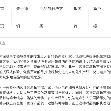
您的位置：主页
首
关于我
产品与解决方
报警
扬声
蓝牙音箱喇叭,蓝牙音箱扬声器
页
们
案
器
器
蓝牙音箱扬声器
为深耕声学领域多年的专业蓝牙音箱扬声器厂家，悦达电声始终以技术创
决方案。我们的蓝牙音箱扬声器采用先进的声学结构设计，结合高灵敏度
还是高频的清澈透亮，都能展现得淋漓尽致。此外，蓝牙音箱扬声器支持最
的沉浸式体验。凭借严苛的品控流程和先进的自动化生产线，悦达电声的
为众多知名品牌的信赖之选。
为一家专业的蓝牙音箱扬声器厂家，悦达电声拥有从研发到生产的全链条
振膜材料，大幅提升了声音的动态范围与解析力。同时，蓝牙音箱扬声器
品都能输出纯净、饱满的音质。在生产环节，悦达电声引入了国际领先的
键参数进行全检，确保产品的一致性与可靠性。正是这种对品质的执着追