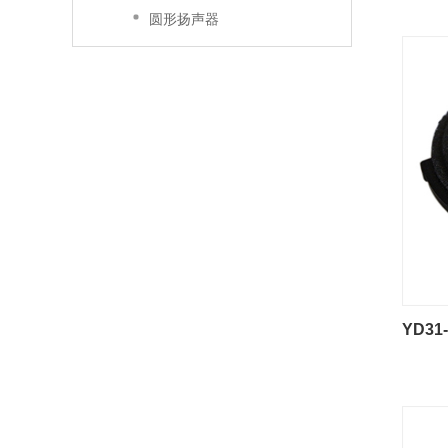
圆形扬声器
YD3