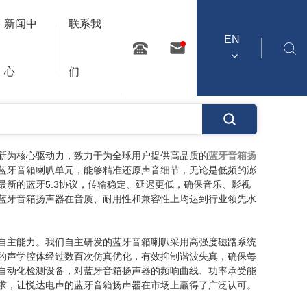
产品中心
扬声器
多媒体扬声器
蓝牙音箱扬声器
新闻中
联系我
EN
搜索
心
们
新为核心驱动力，致力于为全球用户提供高品质的
蓝牙音箱扬
蓝牙音箱喇叭单元，能够精准还原声音细节，无论是低频的澎
新的蓝牙5.3协议，传输稳定、延迟更低，确保音乐、影视
蓝牙音箱扬声器在音质、耐用性和兼容性上均达到行业领先水
自主能力。我们自主研发的蓝牙音箱喇叭采用高强度磁路系统
的声学腔体经过数百次仿真优化，有效抑制谐波失真，确保每
自动化检测设备，对蓝牙音箱扬声器的频响曲线、功率承受能
求，让悦达电声的蓝牙音箱扬声器在市场上赢得了广泛认可。